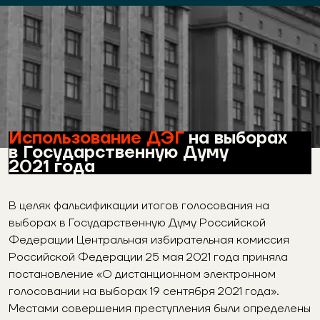
Использование ДЭГ
на выборах
в Государственную Думу
2021 года
В
целях фальсификации итогов голосования на
выборах в Государственную Думу Российской
Федерации Центральная избирательная комиссия
Российской Федерации 25 мая 2021 года приняла
постановление «О дистанционном электронном
голосовании на выборах 19 сентября 2021 года».
Местами совершения преступления были определены