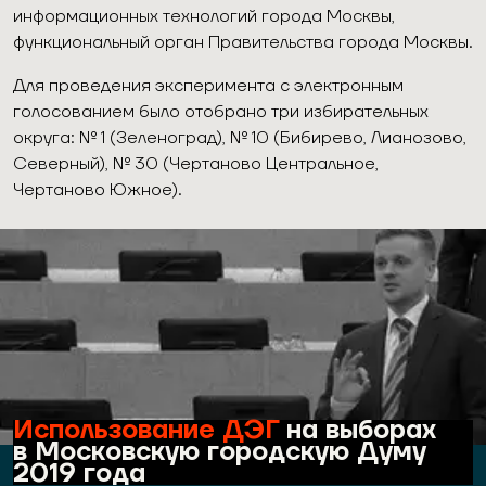
информационных технологий города Москвы,
функциональный орган Правительства города Москвы.
Для проведения эксперимента с электронным
голосованием было отобрано три избирательных
округа: № 1 (Зеленоград), № 10 (Бибирево, Лианозово,
Северный), № 30 (Чертаново Центральное,
Чертаново Южное).
Использование ДЭГ
на выборах
в Московскую городскую Думу
2019 года